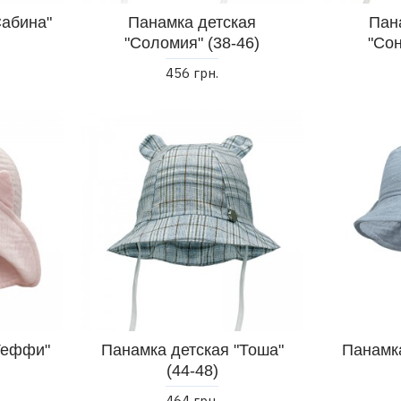
Сабина"
Панамка детская
Пан
"Соломия" (38-46)
"Сон
456 грн.
Теффи"
Панамка детская "Тоша"
Панамка
(44-48)
464 грн.