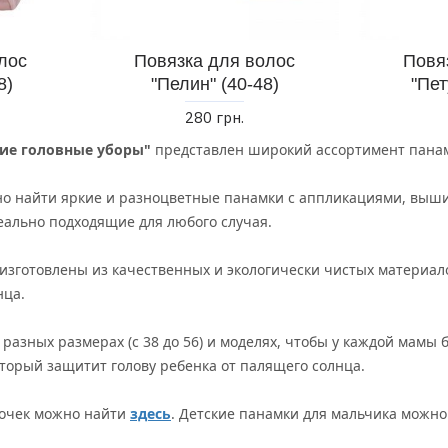
лос
Повязка для волос
Повя
8)
"Пелин" (40-48)
"Пет
280 грн.
кие головные уборы"
представлен широкий ассортимент панамо
но найти яркие и разноцветные панамки с аппликациями, выши
еально подходящие для любого случая.
изготовлены из качественных и экологически чистых материал
нца.
разных размерах (с 38 до 56) и моделях, чтобы у каждой мамы
оторый защитит голову ребенка от палящего солнца.
вочек можно найти
здесь
. Детские панамки для мальчика можн